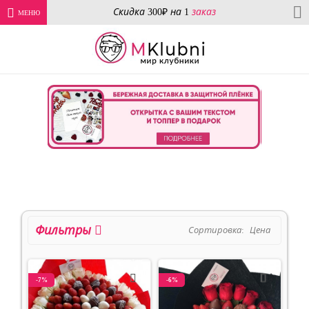
Скидка 300₽ на 1
заказ
МЕНЮ
Главная
Праздничные коллекции
14 Февраля
Букеты из
клубники
Фильтры
Сортировка:
Цена
-7%
-6%